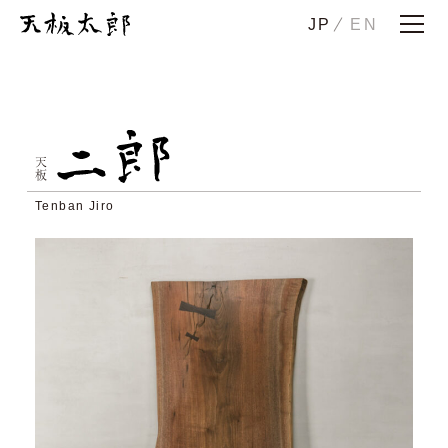
JP
EN
ホーム
ストーリー
天板一郎
天板二郎
天板
花子
注太
Tenban Jiro
その太
メンテナンス・下取り
納品事例
ショールーム
会社概要
お問い合わせ