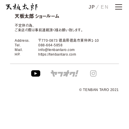
JP
EN
ホーム
天板太郎 ショールーム
ストーリー
不定休の為、
ご来店の際は事前連絡頂く様お願い致します。
天板一郎
Address.
〒770-0873 徳島県徳島市東仲洲1-10
天板二郎
Tel.
088-664-5858
Mail.
info@tenbantaro.com
花子
HP.
https://tenbantaro.com
注太
その太
メンテナンス・下取り
© TENBAN TARO 2021
納品事例
ショールーム
会社概要
お問い合わせ