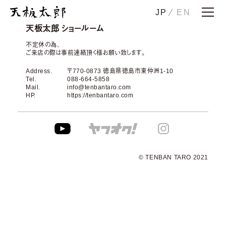
JP
EN
ホーム
天板太郎 ショールーム
ストーリー
不定休の為、
ご来店の際は事前連絡頂く様お願い致します。
天板一郎
Address.
〒770-0873 徳島県徳島市東仲洲1-10
天板二郎
Tel.
088-664-5858
Mail.
info@tenbantaro.com
花子
HP.
https://tenbantaro.com
注太
その太
メンテナンス・下取り
© TENBAN TARO 2021
納品事例
ショールーム
会社概要
お問い合わせ