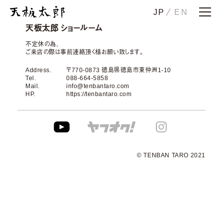
JP
EN
ホーム
天板太郎 ショールーム
ストーリー
不定休の為、
ご来店の際は事前連絡頂く様お願い致します。
天板一郎
Address.
〒770-0873 徳島県徳島市東仲洲1-10
天板二郎
Tel.
088-664-5858
Mail.
info@tenbantaro.com
花子
HP.
https://tenbantaro.com
注太
その太
メンテナンス・下取り
© TENBAN TARO 2021
納品事例
ショールーム
会社概要
お問い合わせ