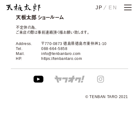
JP
EN
ホーム
天板太郎 ショールーム
ストーリー
不定休の為、
ご来店の際は事前連絡頂く様お願い致します。
天板一郎
Address.
〒770-0873 徳島県徳島市東仲洲1-10
天板二郎
Tel.
088-664-5858
Mail.
info@tenbantaro.com
花子
HP.
https://tenbantaro.com
注太
その太
メンテナンス・下取り
© TENBAN TARO 2021
納品事例
ショールーム
会社概要
お問い合わせ